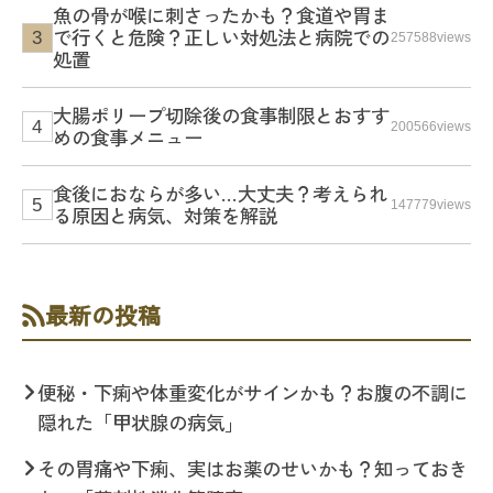
魚の骨が喉に刺さったかも？食道や胃ま
で行くと危険？正しい対処法と病院での
257588views
処置
大腸ポリープ切除後の食事制限とおすす
200566views
めの食事メニュー
食後におならが多い…大丈夫？考えられ
147779views
る原因と病気、対策を解説
最新の投稿
便秘・下痢や体重変化がサインかも？お腹の不調に
隠れた「甲状腺の病気」
その胃痛や下痢、実はお薬のせいかも？知っておき