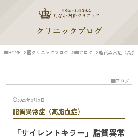
サ
イ
ド
バー・
ク
クリニックブログ
リ
ニッ
ク
概
HOME
クリニックブログ
ブログ
脂質異常症（高脂
要
ブログ
2025年8月9日
脂質異常症（高脂血症）
「サイレントキラー」脂質異常