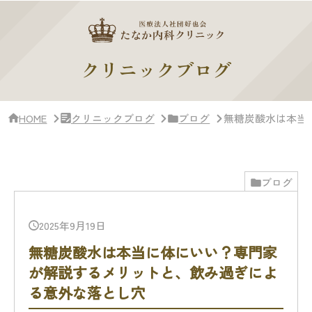
サ
イ
ド
バー・
ク
クリニックブログ
リ
ニッ
ク
概
HOME
クリニックブログ
ブログ
無糖炭酸水は本当
要
ブログ
2025年9月19日
無糖炭酸水は本当に体にいい？専門家
が解説するメリットと、飲み過ぎによ
る意外な落とし穴