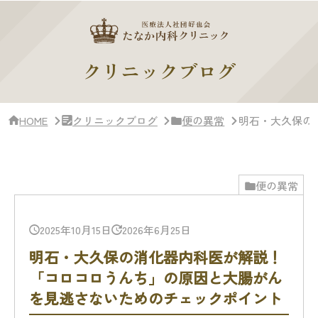
サ
イ
ド
バー・
ク
クリニックブログ
リ
ニッ
ク
概
HOME
クリニックブログ
便の異常
明石・大久保の
要
便の異常
2025年10月15日
2026年6月25日
明石・大久保の消化器内科医が解説！
「コロコロうんち」の原因と大腸がん
を見逃さないためのチェックポイント