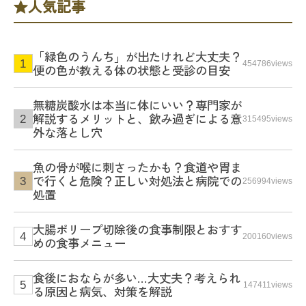
人気記事
「緑色のうんち」が出たけれど大丈夫？
454786views
便の色が教える体の状態と受診の目安
無糖炭酸水は本当に体にいい？専門家が
解説するメリットと、飲み過ぎによる意
315495views
外な落とし穴
魚の骨が喉に刺さったかも？食道や胃ま
で行くと危険？正しい対処法と病院での
256994views
処置
大腸ポリープ切除後の食事制限とおすす
200160views
めの食事メニュー
食後におならが多い…大丈夫？考えられ
147411views
る原因と病気、対策を解説