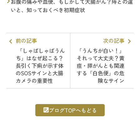
お腹の痛みや血便、もしかして大腸がん？痔との違
いと、知っておくべき初期症状
前の記事
次の記事
「しゃばしゃばうん
「うんちが白い！」
ち」はなぜ起こる？
それって大丈夫？黄
長引く下痢が示す体
疸・膵がんとも関連
のSOSサインと大腸
する「白色便」の危
カメラの重要性
険なサイン
ブログTOPへもどる