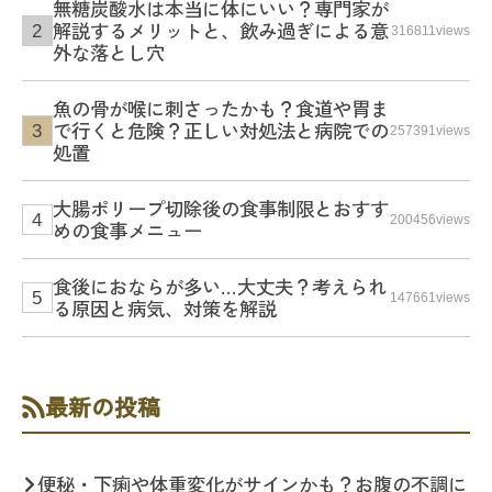
無糖炭酸水は本当に体にいい？専門家が
解説するメリットと、飲み過ぎによる意
316811views
外な落とし穴
魚の骨が喉に刺さったかも？食道や胃ま
で行くと危険？正しい対処法と病院での
257391views
処置
大腸ポリープ切除後の食事制限とおすす
200456views
めの食事メニュー
食後におならが多い…大丈夫？考えられ
147661views
る原因と病気、対策を解説
最新の投稿
便秘・下痢や体重変化がサインかも？お腹の不調に