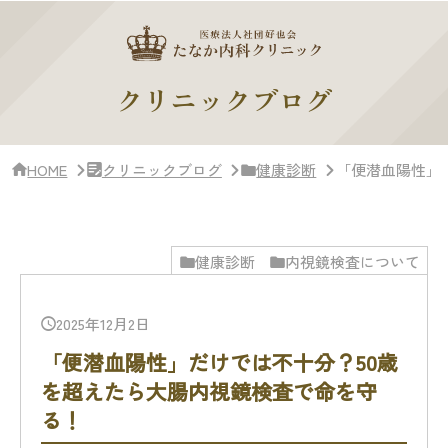
サ
イ
ド
バー・
ク
クリニックブログ
リ
ニッ
ク
概
HOME
クリニックブログ
健康診断
「便潜血陽性」
要
健康診断
内視鏡検査について
2025年12月2日
「便潜血陽性」だけでは不十分？50歳
を超えたら大腸内視鏡検査で命を守
る！