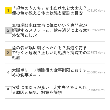
「緑色のうんち」が出たけれど大丈夫？
458165views
便の色が教える体の状態と受診の目安
無糖炭酸水は本当に体にいい？専門家が
解説するメリットと、飲み過ぎによる意
318232views
外な落とし穴
魚の骨が喉に刺さったかも？食道や胃ま
で行くと危険？正しい対処法と病院での
257871views
処置
大腸ポリープ切除後の食事制限とおすす
200686views
めの食事メニュー
食後におならが多い…大丈夫？考えられ
147956views
る原因と病気、対策を解説