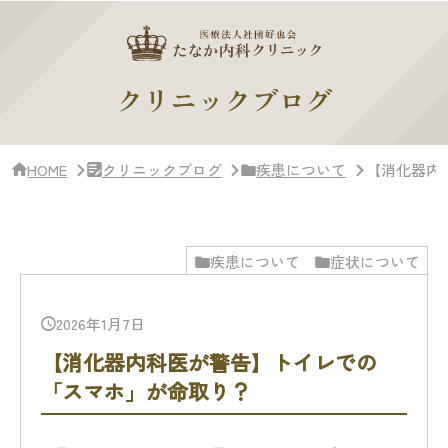
サ
イ
ド
バー・
ク
クリニックブログ
リ
ニッ
ク
概
HOME
クリニックブログ
疾患について
【消化器内
要
疾患について
症状について
2026年1月7日
【消化器内科医が警告】トイレでの
「スマホ」が命取り？