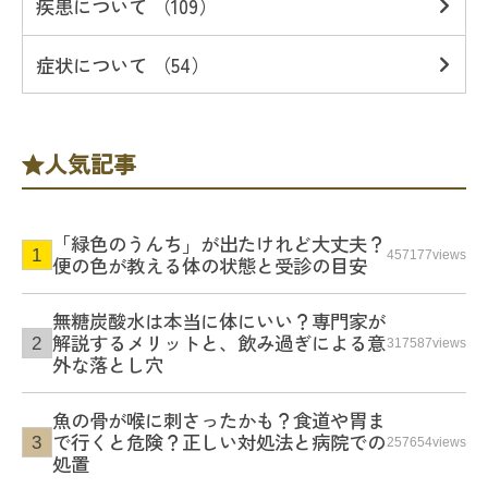
疾患について （109）
症状について （54）
人気記事
「緑色のうんち」が出たけれど大丈夫？
457177views
便の色が教える体の状態と受診の目安
無糖炭酸水は本当に体にいい？専門家が
解説するメリットと、飲み過ぎによる意
317587views
外な落とし穴
魚の骨が喉に刺さったかも？食道や胃ま
で行くと危険？正しい対処法と病院での
257654views
処置