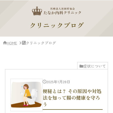
サ
イ
ド
バー・
ク
クリニックブログ
リ
ニッ
ク
概
HOME
クリニックブログ
要
症状について
2025年1月28日
便秘とは？ その原因や対処
法を知って腸の健康を守ろ
う