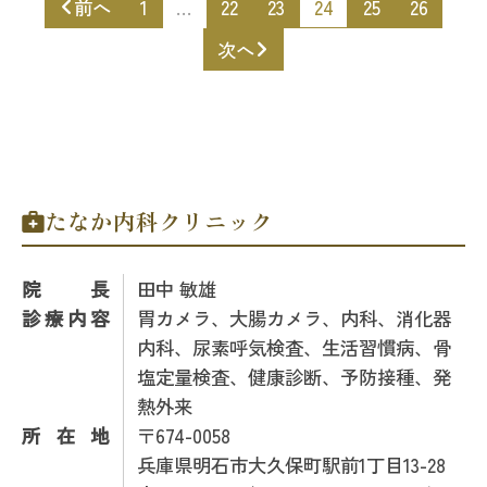
前へ
1
…
22
23
24
25
26
次へ
たなか内科クリニック
院長
田中 敏雄
診療内容
胃カメラ、大腸カメラ、内科、消化器
内科、尿素呼気検査、生活習慣病、骨
塩定量検査、健康診断、予防接種、発
熱外来
所在地
〒674-0058
兵庫県明石市大久保町駅前1丁目13-28