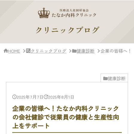
サ
イ
ド
バー・
ク
クリニックブログ
リ
ニッ
ク
概
HOME
クリニックブログ
健康診断
企業の皆様へ！
要
健康診断
2025年7月7日
2025年8月1日
企業の皆様へ！たなか内科クリニック
の会社健診で従業員の健康と生産性向
上をサポート