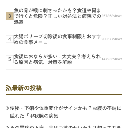
魚の骨が喉に刺さったかも？食道や胃ま
で行くと危険？正しい対処法と病院での
257858views
処置
大腸ポリープ切除後の食事制限とおすす
200677views
めの食事メニュー
食後におならが多い…大丈夫？考えられ
147936views
る原因と病気、対策を解説
最新の投稿
便秘・下痢や体重変化がサインかも？お腹の不調に
隠れた「甲状腺の病気」
その胃痛や下痢、実はお薬のせいかも？知っておき