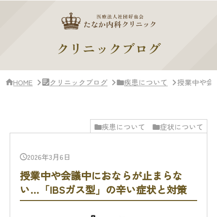
サ
イ
ド
バー・
ク
クリニックブログ
リ
ニッ
ク
概
HOME
クリニックブログ
疾患について
授業中や会
要
疾患について
症状について
2026年3月6日
授業中や会議中におならが止まらな
い…「IBSガス型」の辛い症状と対策