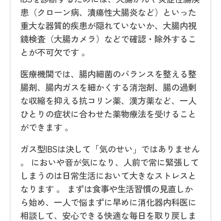
患（クローン病、潰瘍性大腸炎など）といった
重大な器質的疾患が隠れていないか、大腸内視
鏡検査（大腸カメラ）などで確認・除外するこ
とが不可欠です 。
医療機関では、腸内細菌のバランスを整える整
腸剤、腸内ガスを細かくする消泡剤、腸の過剰
な収縮を抑える抗コリン薬、漢方薬など、一人
ひとりの症状に合わせた薬物療法を受けること
ができます 。
ガス型IBSは決して「気のせい」ではありません
。 においや音が気になり、人前で常に緊張して
しまうのは日常生活において大きなストレスと
なります 。 まずは食事や生活習慣の見直しか
ら始め、一人で悩まずに早めに消化器内科医に
相談して、安心できる快適な毎日を取り戻しま