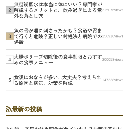
無糖炭酸水は本当に体にいい？専門家が
解説するメリットと、飲み過ぎによる意
315076views
外な落とし穴
魚の骨が喉に刺さったかも？食道や胃ま
で行くと危険？正しい対処法と病院での
256910views
処置
大腸ポリープ切除後の食事制限とおすす
200058views
めの食事メニュー
食後におならが多い…大丈夫？考えられ
147338views
る原因と病気、対策を解説
最新の投稿
便秘・下痢や体重変化がサインかも？お腹の不調に