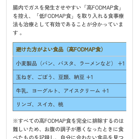
腸内でガスを発生させやすい「高FODMAP食」
を控え、「低FODMAP食」を取り入れる食事療
法も治療として有効であることが分かっていま
す 。
避けた方がよい食品（高FODMAP食）
お
小麦製品（パン、パスタ、ラーメンなど） +1
米
玉ねぎ、ごぼう、豆類、納豆 +1
ト
牛乳、ヨーグルト、アイスクリーム +1
バ
リンゴ、スイカ、桃
バ
※すべての高FODMAP食を完全に排除するのは
難しいため、お腹の調子が悪くなったときに食
べたものを記録し、自分に合わない食品を見つ