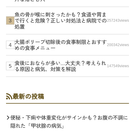
魚の骨が喉に刺さったかも？食道や胃ま
で行くと危険？正しい対処法と病院での
257243views
処置
大腸ポリープ切除後の食事制限とおすす
200342views
めの食事メニュー
食後におならが多い…大丈夫？考えられ
147549views
る原因と病気、対策を解説
最新の投稿
便秘・下痢や体重変化がサインかも？お腹の不調に
隠れた「甲状腺の病気」