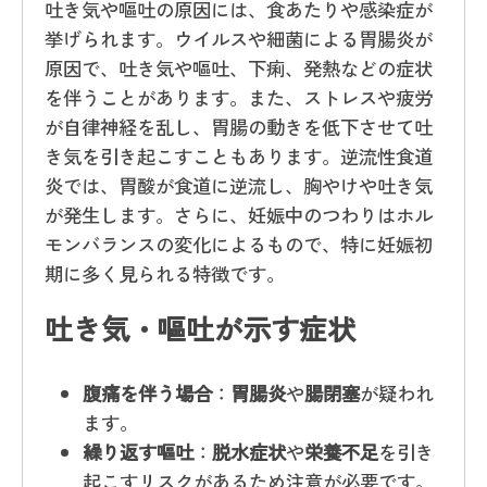
吐き気や嘔吐の原因には、食あたりや感染症が
挙げられます。ウイルスや細菌による胃腸炎が
原因で、吐き気や嘔吐、下痢、発熱などの症状
を伴うことがあります。また、ストレスや疲労
が自律神経を乱し、胃腸の動きを低下させて吐
き気を引き起こすこともあります。逆流性食道
炎では、胃酸が食道に逆流し、胸やけや吐き気
が発生します。さらに、妊娠中のつわりはホル
モンバランスの変化によるもので、特に妊娠初
期に多く見られる特徴です。
吐き気・嘔吐が示す症状
腹痛を伴う場合
：
胃腸炎
や
腸閉塞
が疑われ
ます。
繰り返す嘔吐
：
脱水症状
や
栄養不足
を引き
起こすリスクがあるため注意が必要です。