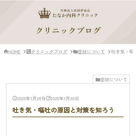
サ
イ
ド
バー・
ク
クリニックブログ
リ
ニッ
ク
概
HOME
クリニックブログ
症状について
吐き気・嘔
要
症状について
2025年1月28日
2025年1月30日
吐き気・嘔吐の原因と対策を知ろう