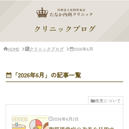
サ
イ
ド
バー・
ク
クリニックブログ
リ
ニッ
ク
概
HOME
クリニックブログ
2026年6月
要
「2026年6月」の記事一覧
疾患について
2026年6月2日