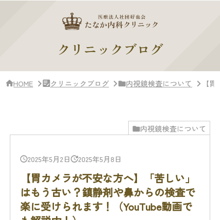
サ
イ
ド
バー・
ク
クリニックブログ
リ
ニッ
ク
概
HOME
クリニックブログ
内視鏡検査について
【胃
要
内視鏡検査について
2025年5月2日
2025年5月8日
【胃カメラが不安な方へ】「苦しい」
はもう古い？鎮静剤や鼻からの検査で
楽に受けられます！（YouTube動画で