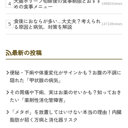
大腸ポリープ切除後の食事制限とおすす
199803views
めの食事メニュー
食後におならが多い…大丈夫？考えられ
147108views
る原因と病気、対策を解説
最新の投稿
便秘・下痢や体重変化がサインかも？お腹の不調に
隠れた「甲状腺の病気」
その胃痛や下痢、実はお薬のせいかも？知っておき
たい「薬剤性消化管障害」
「メタボ」を放置してはいけない本当の理由！内臓
脂肪が招く万病と消化器リスク