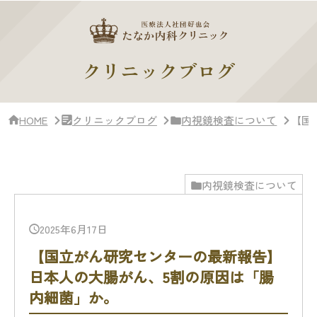
サ
イ
ド
バー・
ク
クリニックブログ
リ
ニッ
ク
概
HOME
クリニックブログ
内視鏡検査について
【国
要
内視鏡検査について
2025年6月17日
【国立がん研究センターの最新報告】
日本人の大腸がん、5割の原因は「腸
内細菌」か。