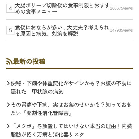
大腸ポリープ切除後の食事制限とおすす
200675views
めの食事メニュー
食後におならが多い…大丈夫？考えられ
147935views
る原因と病気、対策を解説
最新の投稿
便秘・下痢や体重変化がサインかも？お腹の不調に
隠れた「甲状腺の病気」
その胃痛や下痢、実はお薬のせいかも？知っておき
たい「薬剤性消化管障害」
「メタボ」を放置してはいけない本当の理由！内臓
脂肪が招く万病と消化器リスク