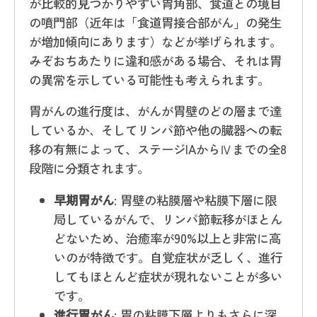
が比較的見つかりやすい胃角部、食道との境目
の噴門部（近年は「食道胃接合部がん」の発生
が増加傾向にあります）などが挙げられます。
みぞおちあたりに違和感がある場合、それは胃
の異常を示している可能性も考えられます。
胃がんの進行度は、がんが胃壁のどの層まで達
しているか、そしてリンパ節や他の臓器への転
移の有無によって、ステージIAからⅣまでの全8
段階に分類されます。
早期胃がん
: 胃壁の粘膜層や粘膜下層に限
局しているがんで、リンパ節転移がほとん
どないため、治癒率が90%以上と非常に高
いのが特徴です。自覚症状が乏しく、進行
してもほとんど症状が現れないことが多い
です。
進行胃がん
: 胃の粘膜下層よりもさらに深