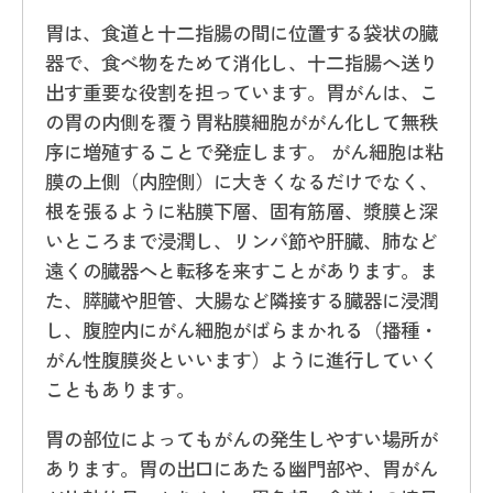
胃は、食道と十二指腸の間に位置する袋状の臓
器で、食べ物をためて消化し、十二指腸へ送り
出す重要な役割を担っています。胃がんは、こ
の胃の内側を覆う胃粘膜細胞ががん化して無秩
序に増殖することで発症します。 がん細胞は粘
膜の上側（内腔側）に大きくなるだけでなく、
根を張るように粘膜下層、固有筋層、漿膜と深
いところまで浸潤し、リンパ節や肝臓、肺など
遠くの臓器へと転移を来すことがあります。ま
た、膵臓や胆管、大腸など隣接する臓器に浸潤
し、腹腔内にがん細胞がばらまかれる（播種・
がん性腹膜炎といいます）ように進行していく
こともあります。
胃の部位によってもがんの発生しやすい場所が
あります。胃の出口にあたる幽門部や、胃がん