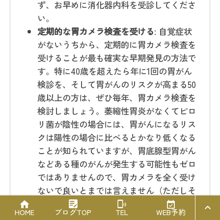
ず、お早めに消化器内科を受診してくださ
い。
定期的な胃カメラ検査を受ける
: 自覚症状
がないうちから、定期的に胃カメラ検査を
受けることが最も確実な早期発見の方法で
す。特に40歳を超えたら年に1回の胃がん
検診を、そして胃がんのリスクが高まる50
歳以上の方は、ぜひ毎年、胃カメラ検査を
検討しましょう。萎縮性胃炎がなくてピロ
リ菌が陰性の場合には、胃がんになるリス
クは陽性の場合に比べるとかなり低くなる
ことが知られていますが、胃底腺型胃がん
などある種のがんが発生する可能性もゼロ
ではありませんので、胃カメラを全く受け
ないで良いとまでは言えません（ただしそ
のリスクは高いとは言えず過剰に心配する
PAGE T
HOME
ブログTOP
TEL
WEB予約
OP
必要はありません）。