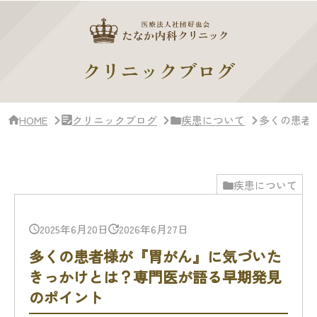
サ
イ
ド
バー・
ク
クリニックブログ
リ
ニッ
ク
概
HOME
クリニックブログ
疾患について
多くの患者
要
疾患について
2025年6月20日
2026年6月27日
多くの患者様が『胃がん』に気づいた
きっかけとは？専門医が語る早期発見
のポイント