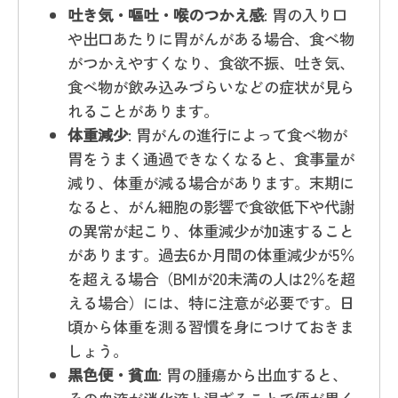
吐き気・嘔吐・喉のつかえ感
: 胃の入り口
や出口あたりに胃がんがある場合、食べ物
がつかえやすくなり、食欲不振、吐き気、
食べ物が飲み込みづらいなどの症状が見ら
れることがあります。
体重減少
: 胃がんの進行によって食べ物が
胃をうまく通過できなくなると、食事量が
減り、体重が減る場合があります。末期に
なると、がん細胞の影響で食欲低下や代謝
の異常が起こり、体重減少が加速すること
があります。過去6か月間の体重減少が5％
を超える場合（BMIが20未満の人は2％を超
える場合）には、特に注意が必要です。日
頃から体重を測る習慣を身につけておきま
しょう。
黒色便・貧血
: 胃の腫瘍から出血すると、