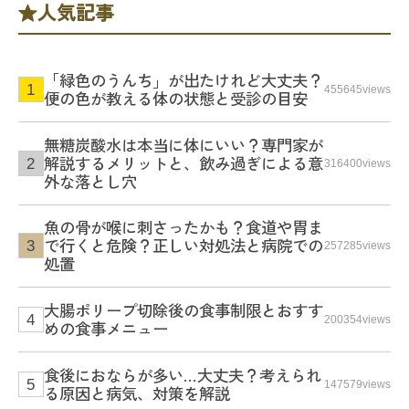
人気記事
「緑色のうんち」が出たけれど大丈夫？
455645views
便の色が教える体の状態と受診の目安
無糖炭酸水は本当に体にいい？専門家が
解説するメリットと、飲み過ぎによる意
316400views
外な落とし穴
魚の骨が喉に刺さったかも？食道や胃ま
で行くと危険？正しい対処法と病院での
257285views
処置
大腸ポリープ切除後の食事制限とおすす
200354views
めの食事メニュー
食後におならが多い…大丈夫？考えられ
147579views
る原因と病気、対策を解説