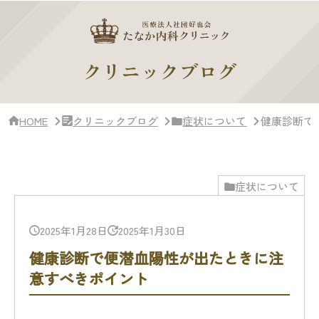
サ
イ
ド
バー・
ク
クリニックブログ
リ
ニッ
ク
概
HOME
クリニックブログ
症状について
健康診断で
要
症状について
2025年1月28日
2025年1月30日
健康診断で便潜血陽性が出たときに注
意すべきポイント