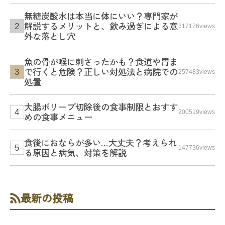
無糖炭酸水は本当に体にいい？専門家が
解説するメリットと、飲み過ぎによる意
317176views
外な落とし穴
魚の骨が喉に刺さったかも？食道や胃ま
で行くと危険？正しい対処法と病院での
257483views
処置
大腸ポリープ切除後の食事制限とおすす
200519views
めの食事メニュー
食後におならが多い…大丈夫？考えられ
147736views
る原因と病気、対策を解説
最新の投稿