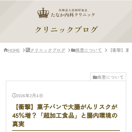
サ
イ
ド
バー・
ク
クリニックブログ
リ
ニッ
ク
概
HOME
クリニックブログ
疾患について
【衝撃】菓
要
疾患について
2026年2月4日
【衝撃】菓子パンで大腸がんリスクが
45％増？「超加工食品」と腸内環境の
真実